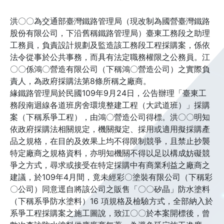
洪〇〇為交通部臺灣鐵路管理局（現改制為國營臺灣鐵路
股份有限公司，下沿舊稱鐵路管理局）臺東工務段之助理
工務員，負責設計規劃及監造該工務段工程採購案，係依
法令從事於公共事務，而具有法定職務權限之公務員。江
〇〇係鴻〇營造有限公司（下稱鴻〇營造公司）之實際負
責人，為政府採購法第8條所稱之廠商。
緣鐵路管理局於民國109年9月24日，公告辦理「臺東工
務段南迴線各道班房舍環境整建工程（大武道班）」採購
案（下稱系爭工程），由鴻〇營造公司得標。洪〇〇明知
依政府採購法相關規定，機關擬定、採用或適用擬採購產
品之規格，在目的及效果上均不得限制競爭，且禁止抄襲
特定廠商之規格資料，亦明知機關不得以足以構成妨礙競
爭之方式，尋求或接受在特定採購中有商業利益之廠商之
建議，於109年4月間，竟未經彩〇塗裝有限公司（下稱彩
〇公司）同意逕自將該公司之販售「〇〇矽晶」防水塗料
（下稱系爭防水塗料）16 項規格及檢驗方式，全部納入於
系爭工程採購案之施工圖說，致江〇〇於本案開標後，曾