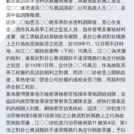
數次查訪防水塗料供應廠商無著，為避免延宕施工進度，
江〇〇遂透過洪〇〇引薦認識彩〇公司負責人王〇〇，並
居中協調降報價。
詎洪〇〇知悉王〇〇將系爭防水塗料調降後，竟心生貪
念，憑恃其為系爭工程之監造人員，負有督導及審核材料
送審、竣工查驗及結算驗收等權限，基於公務員對於職務
上之行為收受賄賂罪之犯意，於109年11、12月間不詳時
地，向江〇〇索賄新臺幣（下同）15萬元，江〇〇為求履
約順利，遂基於對於公務員關於不違背職務行為交付賄賂
之犯意，於110年1月間，交付洪〇〇15萬元，作為換取系
爭工程履約及請款順利之對價，而洪〇〇於收受上開賄款
後，果然使鴻〇營造公司於履約過程未受刁難，而順利領
得全額工程款。
案係臺灣臺東地方檢察署檢察官指揮本署南調組偵辦，並
協請內政部警政署保安警察第五總隊支援，經執行搜索及
約詢相關人到案。嗣檢察官偵查終結，認洪〇〇涉犯貪污
治罪條例第5條第1項第3款之公務員對於職務上之行為收
受賄賂罪嫌，江〇〇涉犯貪污治罪條例第11 條第4項、第1
項之對於公務員關於不違背職務行為交付賄賂罪嫌，予以