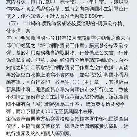
實內容後，再自行蓋印「校長謝〇〇（甲）章」，據以製
作內容不實之憑證黏存單，並持之向新興國小主計單位行
使之，使不知情之主計人員准予撥款5,890元。
（五）「111學年度跑道落成暨校慶運動會-購買發令槍、
發令彈」案：
何〇〇明知新興國小於111年12月間該舉辦運動會之前未向
邱〇〇經營之「城〇網路貿易工作室」購買發令槍及發令
彈，基於利用職務機會詐取財物、行使偽造公文書、行使
偽造私文書之犯意，為向頭份市公所申請該補助款，向不
知情之邱〇〇索取城〇網路貿易工作室之空白收據，其後
再於該空白收據上填寫不實內容，並黏貼於新興國小憑證
黏存單，且自行蓋印「校長謝〇〇（甲）章」，其後經由
新興國小將上開憑證黏存單持向頭份市公所行使之，致使
不知情之頭份市公所主計單位承辦人陷於錯誤，誤認新興
國小確有向「城〇網路貿易工作室」 購買發令槍及發令
彈，而准予撥款4,000元至新興國小校庫。
案係臺灣苗栗地方檢察署檢察官指揮本署中部地區調查組
偵辦，並協請保安警察第一總隊及第四總隊參與協助，經
執行搜索及約詢相關人等到案。