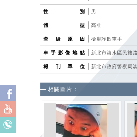
性別
男
體型
高壯
查緝原因
檢舉詐欺車手
車手影像地點
新北市淡水區民族路
報刊單位
新北市政府警察局
相關圖片：