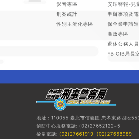
影音專區
安珀警報-兒
刑案統計
申辦事項及電
性別主流化專區
保全業申請進
廉政專區
退休公務人員
FB CIB局長
地址：110055 臺北市信義區 忠孝東路四段55
偵防中心服務電話: (02)27652122~5
檢舉電話:
(02)27661919
,
(02)27668989