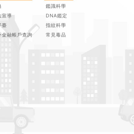
典
鑑識科學
法宣導
DNA鑑定
平臺
指紋科學
外金融帳戶查詢
常見毒品