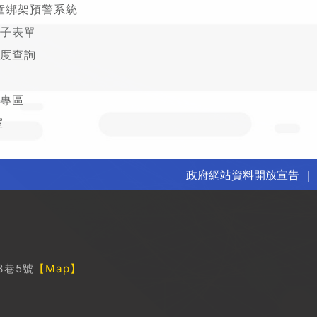
童綁架預警系統
子表單
度查詢
專區
室
政府網站資料開放宣告
3巷5號
【Map】