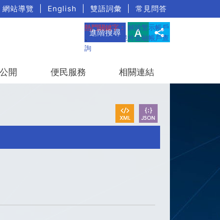
網站導覽
|
English
|
雙語詞彙
|
常見問答
熱門關鍵字：
解除警示帳戶
進階搜尋
、
疑涉詐欺境外金融帳戶查
詢
公開
便民服務
相關連結