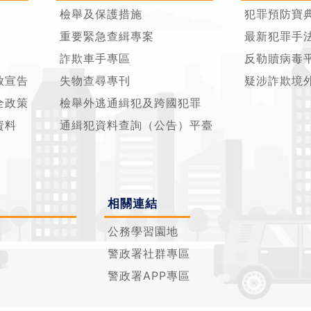
檢舉及保護措施
犯罪預防寶
重要緊急查緝專案
最新犯罪手
詐欺車手專區
反勒贖病毒
放宣告
失物查尋專刊
疑涉詐欺境
全政策
檢舉外逃通緝犯及跨國犯罪
資料
通緝犯資料查詢（公告）平臺
相關連結
公務學習園地
警政署社群專區
警政署APP專區