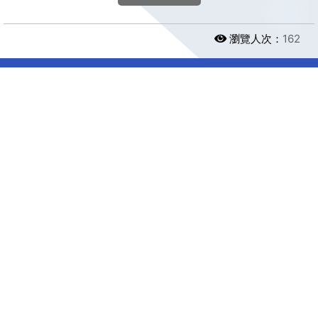
瀏覽人次：
162
政府網站資料開放宣告
｜
隱私權及網站安全政策
｜
保有及管理個人資料
地址：110055 臺北市信義區 忠孝東路四段553巷5號
【Map】
偵防中心服務電話: (02)27652122~5
檢舉電話:
(02)27661919
,
(02)27668989
傳真號碼: (02)27632950
本網站建議使用Google Chrome瀏覽器，最佳瀏覽解析
度：1024x768
內政部警政署刑事警察局版權所有