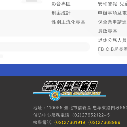
影音專區
安珀警報-兒
刑案統計
申辦事項及電
性別主流化專區
保全業申請進
廉政專區
退休公務人員
FB CIB局長
地址：110055 臺北市信義區 忠孝東路四段55
偵防中心服務電話: (02)27652122~5
檢舉電話:
(02)27661919
,
(02)27668989