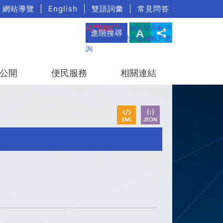
網站導覽
|
English
|
雙語詞彙
|
常見問答
熱門關鍵字：
解除警示帳戶
進階搜尋
、
疑涉詐欺境外金融帳戶查
詢
公開
便民服務
相關連結