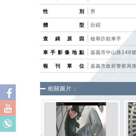
性別
男
體型
壯碩
查緝原因
檢舉詐欺車手
車手影像地點
嘉義市中山路248
報刊單位
嘉義市政府警察局
相關圖片：