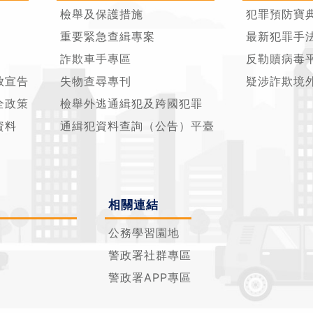
檢舉及保護措施
犯罪預防寶
重要緊急查緝專案
最新犯罪手
詐欺車手專區
反勒贖病毒
放宣告
失物查尋專刊
疑涉詐欺境
全政策
檢舉外逃通緝犯及跨國犯罪
資料
通緝犯資料查詢（公告）平臺
相關連結
公務學習園地
警政署社群專區
警政署APP專區