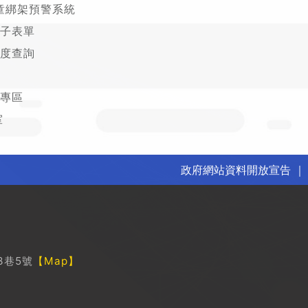
童綁架預警系統
子表單
度查詢
專區
室
政府網站資料開放宣告
3巷5號
【Map】