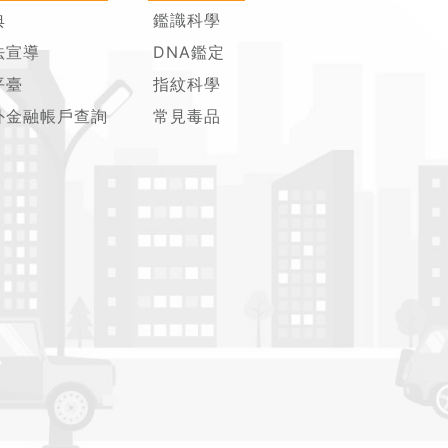
典
鑑識科學
法宣導
DNA鑑定
平臺
指紋科學
外金融帳戶查詢
常見毒品