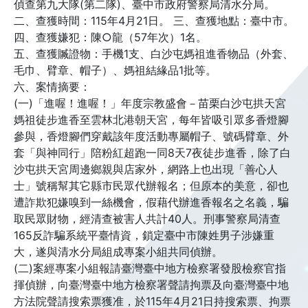
偵查第九大隊(第二隊)、臺中市政府警察局清水分局。
二、查獲時間：115年4月21日。 三、查獲地點：臺中市。
四、查獲嫌犯：陳○龍（57年次）1名。
五、查獲贓證物：手機1支、白沙屯媽祖進香物品（外套、
毛巾、臂章、帽子）、媽祖結緣品1批等。
六、案情摘要：
(一)「進喔！進喔！」年度宗教盛會－苗栗白沙屯拱天宮
媽祖徒步進香至雲林北港朝天宮，每年皆吸引眾多香燈腳
參與，香燈腳們穿戴該年度活動專屬帽子、號碼臂章、外
套「與神同行」陪粉紅超跑一同8天7夜徒步進香，除了白
沙屯拱天宮周邊鄉親與店家外，網路上也出現「善心人
士」號稱幫其它縣市民眾代辦報名；但原本的美意，卻也
遭詐欺犯嫌嗅到一絲機會，假藉代辦進香報名之名義，騙
取民眾財物，經清查被害人共計40人。刑事警察局清查
165反詐騙系統平臺情資，鎖定臺中市陳姓男子涉嫌重
大，遂與清水分局組成專案小組共同偵辦。
(二)案經專案小組報請臺灣臺中地方檢察署發股檢察官指
揮偵辦，向臺灣臺中地方檢察署聲請拘票及向臺灣臺中地
方法院聲請搜索票獲准，於115年4月21日持搜索票、拘票