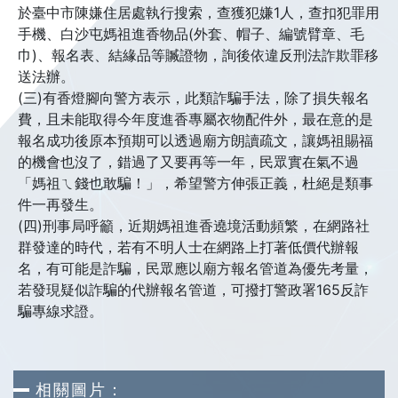
於臺中市陳嫌住居處執行搜索，查獲犯嫌1人，查扣犯罪用
手機、白沙屯媽祖進香物品(外套、帽子、編號臂章、毛
巾)、報名表、結緣品等贓證物，詢後依違反刑法詐欺罪移
送法辦。
(三)有香燈腳向警方表示，此類詐騙手法，除了損失報名
費，且未能取得今年度進香專屬衣物配件外，最在意的是
報名成功後原本預期可以透過廟方朗讀疏文，讓媽祖賜福
的機會也沒了，錯過了又要再等一年，民眾實在氣不過
「媽祖ㄟ錢也敢騙！」，希望警方伸張正義，杜絕是類事
件一再發生。
(四)刑事局呼籲，近期媽祖進香遶境活動頻繁，在網路社
群發達的時代，若有不明人士在網路上打著低價代辦報
名，有可能是詐騙，民眾應以廟方報名管道為優先考量，
若發現疑似詐騙的代辦報名管道，可撥打警政署165反詐
騙專線求證。
相關圖片：