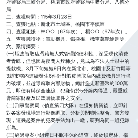
府警察局三峽分局、桃園市政府警察局中壢分局、八德分
局
二、查獲時間：115年3月28日
三、查獲地點：新北市土城區、桃園市平鎮區
四、查獲犯嫌：林○○（67年次）、楊○○（67年次）。
五、查獲贓證物：電動機具、鐵撬棍、機車萬能鑰匙等。
六、案情摘要：
(一)蝦皮智取店憑藉無人式管理的便利性，深受現代消費
者青睞，但也因為夜間人煙稀少，竟成為不法人士眼中的
提款機。3月下旬短短9日內在新北市、桃園市及新竹縣等
3縣市轄內連續發生6件針對蝦皮智取店內繳費機具進行強
力破壞，並趁隙竊取內部財物，總計盜走新臺幣約100萬
元，即便有與保全連線，犯嫌仍於5分鐘內得逞，嚴重威
脅商家財產及民眾購物取件之安全。
(二)刑事警察局（偵查第四大隊）在獲知情資後，立即針
對各案發現場進行影像調取、分析與關聯性整合。警方發
現，這幾起案件的犯案手法如出一轍，研判為同一組犯嫌
所為。
(三)經過專案小組連日不眠不休的追查，終於鎖定林、楊