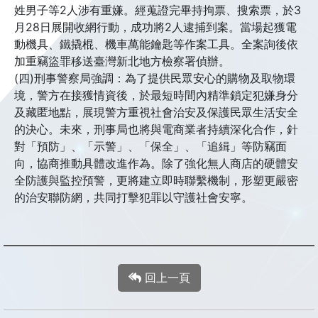
姓男子等2人涉有重嫌。經蒐證完畢持拘票、搜索票，於3
月28日展開收網行動，成功將2人逮捕到案。當場起獲電
動機具、鐵撬棍、機車萬能鑰匙等作案工具。全案詢後依
加重竊盜罪移送臺灣新北地方檢察署偵辦。
(四)刑事警察局強調：為了提供民眾安心的購物及取物環
境，警方在接獲情資後，於最短時間內精準鎖定犯嫌身分
及藏匿地點，展現警方重視社會治安及保護民眾生活安全
的決心。未來，刑事局也將與電商業者持續深化合作，針
對「預防」、「示警」、「保全」、「追緝」等防竊面
向，協商推動具體改進作為。除了強化無人商店的硬體安
全防護與監控預警，更將建立即時聯繫機制，形塑更嚴密
的治安聯防網，共同打擊犯罪以守護社會安寧。
回上一頁