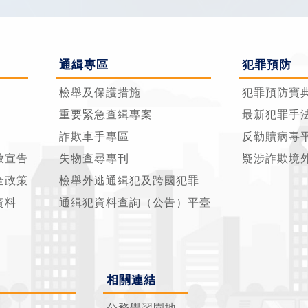
通緝專區
犯罪預防
檢舉及保護措施
犯罪預防寶
重要緊急查緝專案
最新犯罪手
詐欺車手專區
反勒贖病毒
放宣告
失物查尋專刊
疑涉詐欺境
全政策
檢舉外逃通緝犯及跨國犯罪
資料
通緝犯資料查詢（公告）平臺
相關連結
公務學習園地