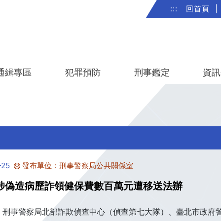
:::
回首頁
|
通緝專區
犯罪預防
刑事鑑定
資訊
25
發布單位：刑事警察局公共關係室
涉偽造病歷詐領健保費數百萬元遭移送法辦
)、刑事警察局北部詐欺偵查中心（偵查第七大隊）、臺北市政府