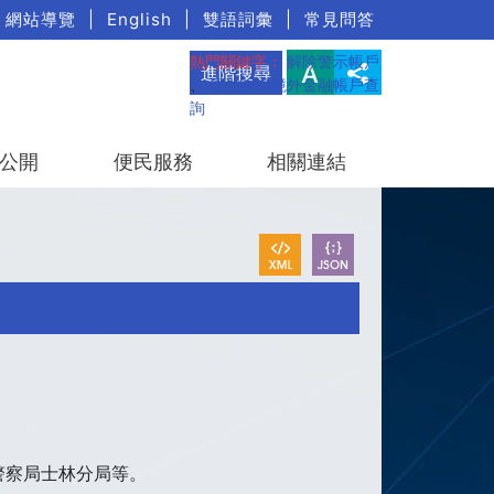
網站導覽
|
English
|
雙語詞彙
|
常見問答
熱門關鍵字：
解除警示帳戶
進階搜尋
、
疑涉詐欺境外金融帳戶查
詢
公開
便民服務
相關連結
警察局士林分局等。