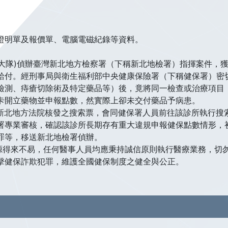
證明單及報價單、電腦電磁紀錄等資料。
七大隊)偵辦臺灣新北地方檢察署（下稱新北地檢署）指揮案件，
給付。經刑事局與衛生福利部中央健康保險署（下稱健保署）密
檢測、痔瘡切除術及特定藥品等）後，竟將同一檢查或治療項目
卡開立藥物並申報點數，然實際上卻未交付藥品予病患。
持臺灣新北地方法院核發之搜索票，會同健保署人員前往該診所執行
署專業審核，確認該診所長期存有重大違規申報健保點數情形，初
罪等，移送新北地檢署偵辦。
資源得來不易，任何醫事人員均應秉持誠信原則執行醫療業務，切
擊健保詐欺犯罪，維護全國健保制度之健全與公正。