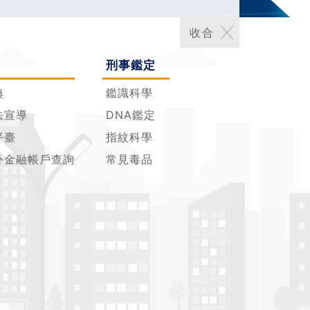
刑事鑑定
典
鑑識科學
法宣導
DNA鑑定
平臺
指紋科學
外金融帳戶查詢
常見毒品