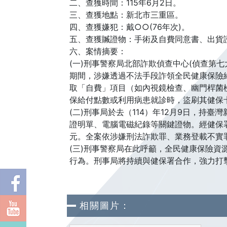
二、查獲時間：115年6月2日。
三、查獲地點：新北市三重區。
四、查獲嫌犯：戴○○(76年次)。
五、查獲贓證物：手術及自費同意書、出貨
六、案情摘要：
(一)刑事警察局北部詐欺偵查中心(偵查第
期間，涉嫌透過不法手段詐領全民健康保險
取「自費」項目（如內視鏡檢查、幽門桿菌
保給付點數或利用病患就診時，盜刷其健保
(二)刑事局於去（114）年12月9日，
證明單、電腦電磁紀錄等關鍵證物。經健保
元。全案依涉嫌刑法詐欺罪、業務登載不實
(三)刑事警察局在此呼籲，全民健康保險
行為。刑事局將持續與健保署合作，強力打
相關圖片：