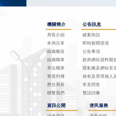
機關簡介
公告訊息
局長介紹
破案快訊
本局沿革
即時新聞澄清
組織概況
公告事項
組織職掌
政府網站資料開
單位職掌
隱私權及網站安
警英列傳
保有及管理個人
歷任局長
常見問答
聯繫我們
雙語詞彙
資訊公開
便民服務
法規資訊
局長信箱