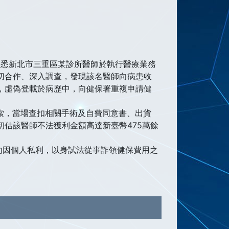
獲悉新北市三重區某診所醫師於執行醫療業務
切合作、深入調查，發現該名醫師向病患收
，虛偽登載於病歷中，向健保署重複申請健
搜索，當場查扣相關手術及自費同意書、出貨
估該醫師不法獲利金額高達新臺幣475萬餘
勿因個人私利，以身試法從事詐領健保費用之