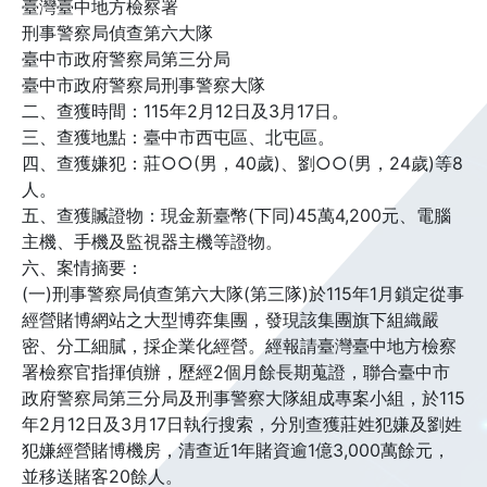
臺灣臺中地方檢察署
刑事警察局偵查第六大隊
臺中市政府警察局第三分局
臺中市政府警察局刑事警察大隊
二、查獲時間：115年2月12日及3月17日。
三、查獲地點：臺中市西屯區、北屯區。
四、查獲嫌犯：莊○○(男，40歲)、劉○○(男，24歲)等8
人。
五、查獲贓證物：現金新臺幣(下同)45萬4,200元、電腦
主機、手機及監視器主機等證物。
六、案情摘要：
(一)刑事警察局偵查第六大隊(第三隊)於115年1月鎖定從事
經營賭博網站之大型博弈集團，發現該集團旗下組織嚴
密、分工細膩，採企業化經營。經報請臺灣臺中地方檢察
署檢察官指揮偵辦，歷經2個月餘長期蒐證，聯合臺中市
政府警察局第三分局及刑事警察大隊組成專案小組，於115
年2月12日及3月17日執行搜索，分別查獲莊姓犯嫌及劉姓
犯嫌經營賭博機房，清查近1年賭資逾1億3,000萬餘元，
並移送賭客20餘人。