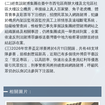
(二)經查該賭博集團在臺中市西屯區商辦大樓及北屯區社
區大樓設立機房，串接線上真人百家樂、角子老虎機、體
育賽事及彩票等下注標的，招攬民眾加入網路賭博，犯嫌
於機房內架設監視器監控員工上班情形及遠端斷電系統，
阻礙檢警查緝，惟檢警已事先掌握該集團經營賭博網站之
組織脈絡及相關事證，仍將集團成員一舉查緝到案，全案
依違反刑法賭博罪嫌移送臺灣臺中地方檢察署偵辦並經偵
結起訴在案。
(三)2026年世界盃足球賽將於6月11日開踢，共有48支球
隊參賽，規模創歷屆新高，近期已有多個境外博弈平臺設
立「世足專區」，以高賠率、快速出金及會員紅利等優惠
吸引民眾投注，刑事警察局將持續查緝網路賭博，呼籲民
眾切勿以身試法參與下注簽賭。
相關圖片：