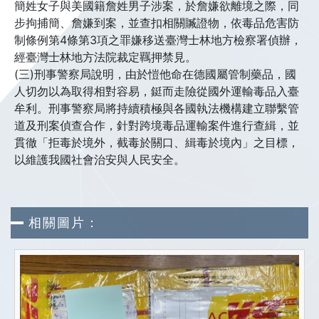
簡姓女子與美國籍詹姓男子涉案，於詹嫌欲離境之際，同
步拘捕簡、詹嫌到案，並查扣相關贓證物，依毒品危害防
制條例第4條第3項之罪嫌移送臺灣士林地方檢察署偵辦，
經臺灣士林地方法院裁定羈押禁見。
(三)刑事警察局說明，由於愷他命在德國屬管制藥品，國
人切勿以為取得相對容易，鋌而走險從國外運輸毒品入臺
牟利。刑事警察局將持續積極與各國執法機構建立聯繫管
道及刑案偵查合作，針對跨境毒品運輸案件進行查緝，並
貫徹「拒毒於境外，截毒於關口、緝毒於境內」之目標，
以維護我國社會治安與人民安全。
相關圖片：