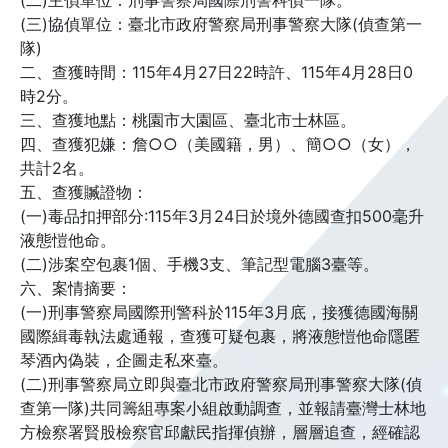
(二)主偵單位：刑事警察局國際刑警科偵一隊。
(三)協偵單位：臺北市政府警察局刑事警察大隊(偵查第一
隊)
二、查獲時間：115年4月27日22時許、115年4月28日0
時2分。
三、查獲地點：桃園市大園區、臺北市士林區。
四、查獲犯嫌：詹○○（美國籍，男）、簡○○（女），
共計2名。
五、查獲贓證物：
(一)毒品扣押部分:115年3月24日於境外德國查扣500毫升
液態愷他命。
(二)涉案空包裹1個、手機3支、筆記型電腦3臺等。
六、案情摘要：
(一)刑事警察局國際刑警科於115年3月底，接獲德國海關
國際緝毒執法處通報，查獲可疑包裹，將液態愷他命隱匿
琴酒內偽裝，企圖走私來臺。
(二)刑事警察局立即與臺北市政府警察局刑事警察大隊(偵
查第一隊)共同籌組專案小組啟動調查，並報請臺灣士林地
方檢察署賢股檢察官邱獻民指揮偵辦，層層追查，經確認