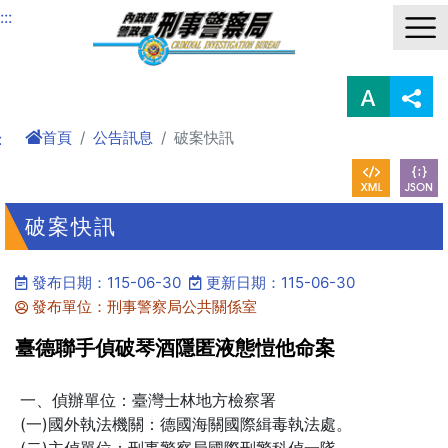
進入內容區塊
:::
首頁
公告訊息
破案快訊
:
破案快訊
發布日期：115-06-30
更新日期：115-06-30
發布單位：刑事警察局公共關係室
臺德聯手偵破琴酒隱匿液態愷他命案
一、偵辦單位：臺灣士林地方檢察署
(一)國外執法機關：德國海關國際緝毒執法處。