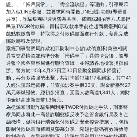
證」、「帳戶異常」、「需金流驗證」等理由，引導民眾
加入假LINE客服，並要求同時開啟LINE派對功能(即螢幕
共享)，詐騙集團即透過螢幕共享、截圖或翻拍等方式取得
民眾TWQR付款碼，再指示取款車手前往超商機臺列印遊
戲點數繳費單，持取得之付款碼畫面進行付款，藉此完成
贓款轉移及變現。
案經刑事警察局詐欺犯罪防制中心(詐欺偵查隊)彙整相關
異常交易情資並精準分析「掃碼車手」具體情資後，隨即
通報全國各警察局進行聯合查緝，並報請各地檢署指揮偵
辦。警方於115年4月27日至30日發動全國同步掃蕩行
動，兵分多路強勢出擊，共計拘捕犯嫌117名到案，其中41
人經法院裁定羈押，並查扣涉案手機33支、現金新臺幣27
萬元等贓證物。經初步清查，受害人數高達1,341人，總財
損金額高達新臺幣1.3億元。
為從源頭阻斷詐騙集團利用TWQR付款碼之手法，刑事警
察局同步將此一高發詐騙態樣反映予金管會銀行局及各金
融機構，促請銀行端強化付款碼之安全控管措施，，包括
限制付款碼畫面截圖及螢幕分享、縮短付款碼有效時效等
防制作為。在警銀聯防下，詐騙集團利用TWQR付款碼取