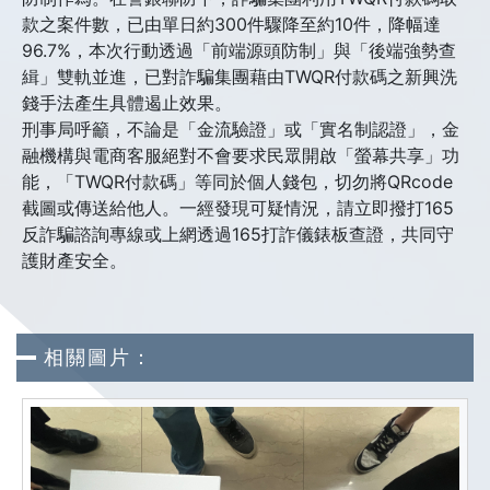
款之案件數，已由單日約300件驟降至約10件，降幅達
96.7%，本次行動透過「前端源頭防制」與「後端強勢查
緝」雙軌並進，已對詐騙集團藉由TWQR付款碼之新興洗
錢手法產生具體遏止效果。
刑事局呼籲，不論是「金流驗證」或「實名制認證」，金
融機構與電商客服絕對不會要求民眾開啟「螢幕共享」功
能，「TWQR付款碼」等同於個人錢包，切勿將QRcode
截圖或傳送給他人。一經發現可疑情況，請立即撥打165
反詐騙諮詢專線或上網透過165打詐儀錶板查證，共同守
護財產安全。
相關圖片：