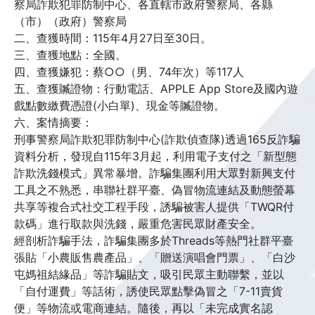
察局詐欺犯罪防制中心、各直轄市政府警察局、各縣
（市）（政府）警察局
二、查獲時間：115年4月27日至30日。
三、查獲地點：全國。
四、查獲嫌犯：蔡○○（男、74年次）等117人
五、查獲贓證物：行動電話、APPLE App Store及國內遊
戲點數繳費憑證(小白單)、現金等贓證物。
六、案情摘要：
刑事警察局詐欺犯罪防制中心(詐欺偵查隊)透過165反詐騙
資料分析，發現自115年3月起，利用電子支付之「新型態
詐欺洗錢模式」異常暴增。詐騙集團利用大眾對新興支付
工具之不熟悉，串聯社群平臺、偽冒物流連結及動態螢幕
共享等複合式社交工程手段，誘騙被害人提供「TWQR付
款碼」進行取款與洗錢，嚴重危害民眾財產安全。
經剖析詐騙手法，詐騙集團多於Threads等熱門社群平臺
張貼「小農販售農產品」、「贈送演唱會門票」、「白沙
屯媽祖結緣品」等詐騙貼文，吸引民眾主動聯繫，並以
「自付運費」等話術，誘使民眾點擊偽冒之「7-11賣貨
便」等物流或電商連結。隨後，再以「未完成實名認