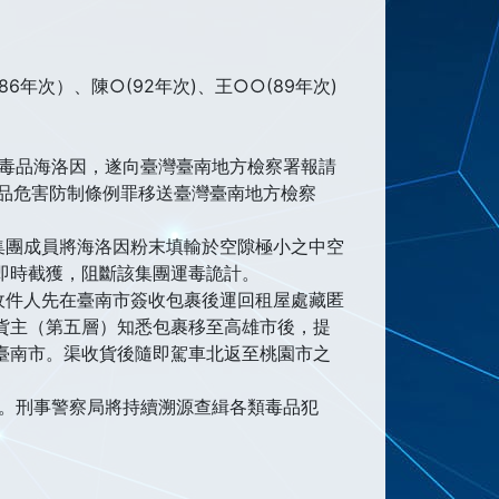
年次）、陳○(92年次)、王○○(89年次)
級毒品海洛因，遂向臺灣臺南地方檢察署報請
品危害防制條例罪移送臺灣臺南地方檢察
集團成員將海洛因粉末填輸於空隙極小之中空
即時截獲，阻斷該集團運毒詭計。
收件人先在臺南市簽收包裹後運回租屋處藏匿
貨主（第五層）知悉包裹移至高雄市後，提
臺南市。渠收貨後隨即駕車北返至桃園市之
害。刑事警察局將持續溯源查緝各類毒品犯