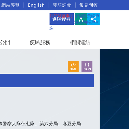
網站導覽
|
English
|
雙語詞彙
|
常見問答
熱門關鍵字：
解除警示帳戶
進階搜尋
、
疑涉詐欺境外金融帳戶查
詢
公開
便民服務
相關連結
事警察大隊偵七隊、第六分局、麻豆分局、