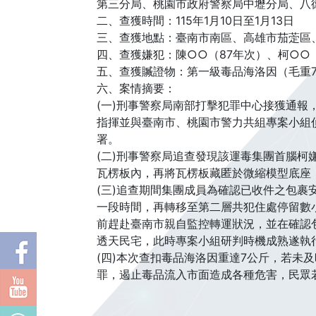
第三分局、桃園市政府警察局中壢分局、八
二、查獲時間：115年1月10日至1月13日
三、查獲地點：臺南市南區、高雄市茄萣區
四、查獲嫌犯：陳○○（87年次）、柯○○（
五、查獲贓證物：第一級毒品海洛因（毛重7,
六、案情摘要：
(一)刑事警察局南部打擊犯罪中心接獲通
指揮並與臺南市、桃園市警力共組專案小組
署。
(二)刑事警察局追查發現該運毒集團首腦
瓦楞板內，再將瓦楞板藏匿於微縮模型底座
(三)追查期間集團成員為確認已收件之包
一段時間，再轉移至第二層共犯住處停留數
前趕赴臺南市親自監控轉運狀況，並在確認
透天民宅，此時專案小組研判時機成熟遂執
(四)本次查扣毒品海洛因重達7公斤，若
罪，遏止毒品流入市面造成各種危害，民眾