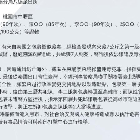
德分局八德派出所
、桃園市中壢區
90年次）、陳○○（85年次）、李○○（90年次）、邱○○（86
190公克）等證物
報，有來自泰國之包裹疑似藏毒，經檢查發現內夾藏7公斤之第一
偵辦，歷經溯源6層追緝，共緝獲7人到案，警詢後依涉嫌違反毒
柯嫌，因遭通緝逃亡海外，藏匿在柬埔寨跨境操盤運毒犯罪，指揮
，最後從泰國出口寄往臺灣，幸經刑事警察局聯手關務署臺北關
裹安全性，頻繁跨越行政區變更交貨地點以製造斷點。包裹第一層
小時，復由第三層共犯陳、李二嫌將包裹轉運至高雄市；而陳姓
包裹未遭警方監控後，指示第四層共犯邱嫌將包裹從高雄市運返
行攻堅，將正在拆卸包裹之陳嫌等2人當場遭逮。
未及時攔截而流入黑市，對社會治安與國人健康將造成難以估計危
若有毒品情資可與南部打擊中心進行檢舉。