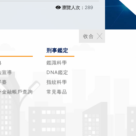
瀏覽人次：
289
刑事鑑定
典
鑑識科學
法宣導
DNA鑑定
平臺
指紋科學
外金融帳戶查詢
常見毒品