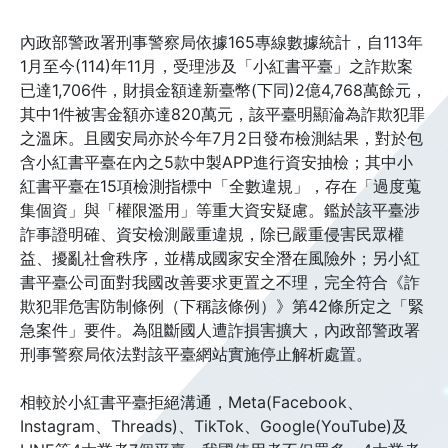
內政部警政署刑事警察局依據165專線數據統計，自113年
1月至今(114)年11月，受理涉及「小紅書平臺」之詐欺案
已達1,706件，財損金額達新臺幣(下同)2億4,768萬餘元，
其中1件被害金額亦達820萬元，該平臺明顯淪為詐欺犯罪
之溫床。且國安局亦於今年7月2日發布檢測結果，對於包
含小紅書平臺在內之5款中製APP進行資安抽檢；其中小
紅書平臺在15項檢測指標中「全數違規」，存在「過度蒐
集個資」與「權限濫用」等重大資安疑慮。鑑於該平臺涉
詐事證明確、資安檢測嚴重違規，除已嚴重侵害民眾權
益、擾亂社會秩序，並構成國家安全潛在風險外；另小紅
書平臺公司面對我國改善要求更置之不理，完全符合《詐
欺犯罪危害防制條例（下稱該條例）》第42條所定之「緊
急案件」要件。為阻斷國人遭詐損害擴大，內政部警政署
刑事警察局依法對該平臺網站實施停止解析處置。
相較於小紅書平臺拒絕溝通，Meta(Facebook、
Instagram、Threads)、TikTok、Google(YouTube)及