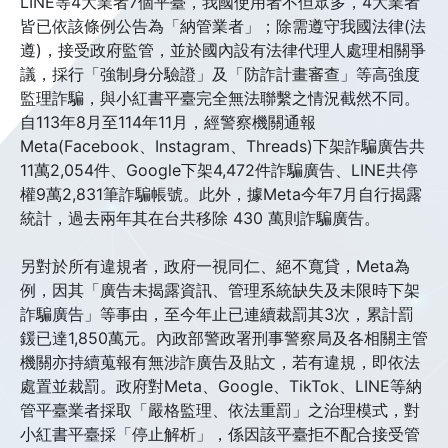
LINE等4大業者7個平臺，我國使用者不但眾多，4大業者
皆已依該條例公告為「納管業者」；除需遵守我國法律(法
遵)，接受政府監管，並於國內設有法律代理人處理相關爭
議，採行「強制身分驗證」及「防詐計畫審查」等高強度
監理詐騙，與小紅書平臺完全無法聯繫之情況截然不同。
自113年8月至114年11月，經警察機關通報
Meta(Facebook、Instagram、Threads)下架詐騙廣告共
11萬2,054件、Google下架4,472件詐騙廣告、LINE共停
權9萬2,831筆詐騙帳號。此外，據Meta今年7月自行揭露
統計，過去兩年其在台共移除 430 萬則詐騙廣告。
另對於所有違規者，政府一視同仁、絕不寬貸，Meta為
例，因其「廣告未揭露資訊、管理系統缺失及未限時下架
詐騙廣告」等事由，至今年止已連續裁罰其3次，累計罰
鍰已達1,850萬元。內政部警政署刑事警察局及各相關主管
機關亦持續蒐報有無涉詐廣告及貼文，若有違規，即依法
處置並裁罰。政府對Meta、Google、TikTok、LINE等納
管平臺業者採取「嚴格監理、依法重罰」之治理模式，對
小紅書平臺採「停止解析」，係因該平臺拒不配合接受管