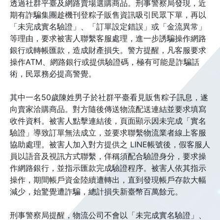
透過社群平臺及網路賣場選購商品。刑事警察局發現，近
期有詐騙集團趁機刊登粽子販售資訊吸引民眾下單，再以
「未完成實名驗證」、「訂單設定錯誤」或「金流異常」
等理由，要求被害人聯繫客服處理，進一步誘騙操作網路
銀行或轉帳匯款，造成財產損失。警方提醒，凡客服要求
操作ATM、網路銀行或提供驗證碼，極有可能是詐騙話
術，民眾務必提高警覺。
其中一名50歲陳姓男子於社群平臺看見販售粽子訊息，遂
向賣家洽購商品。對方隨後傳送物流配送連結並要求填寫
收件資料。被害人點擊連結後，頁面顯示因未完成「實名
驗證」導致訂單無法成立，並要求聯繫物流業者線上客服
協助處理。被害人加入對方提供之 LINE帳號後，假客服人
員以語音及視訊方式聯繫，佯稱須配合驗證身分，要求操
作網路銀行，並指示匯款完成驗證程序。被害人依其指示
操作，期間帳戶資金陸續遭轉出，直到發現帳戶存款大幅
減少，始驚覺遭詐騙，總計損失新臺幣百萬餘元。
刑事警察局提醒，物流公司不會以「未完成實名驗證」、