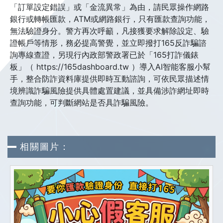
「訂單設定錯誤」或「金流異常」為由，請民眾操作網路
銀行或轉帳匯款，ATM或網路銀行，只有匯款查詢功能，
無法驗證身分。警方再次呼籲，凡接獲要求解除設定、驗
證帳戶等情形，務必提高警覺，並立即撥打165反詐騙諮
詢專線查證，另現行內政部警政署已於「165打詐儀錶
板」（ https://165dashboard.tw ）導入AI智能客服小幫
手，整合防詐資料庫提供即時互動諮詢，可依民眾描述情
境辨識詐騙風險提供具體處置建議，並具備涉詐網址即時
查詢功能，可判斷網站是否具詐騙風險。
相關圖片：