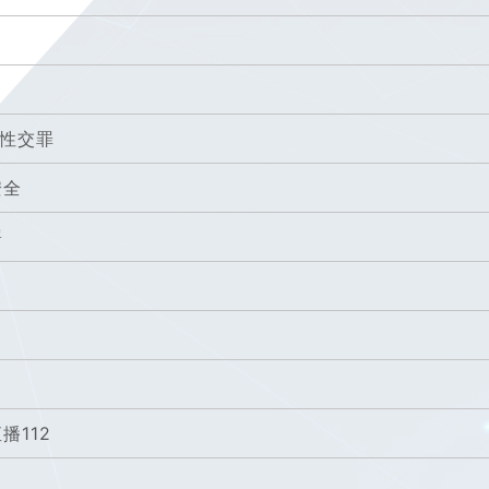
制性交罪
安全
署
播112