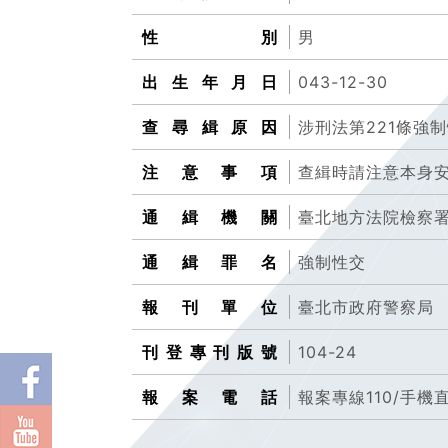
性別
男
出生年月日
043-12-30
查尋緝原因
涉刑法第221條強
注意事項
查緝時請注意本身
通緝機關
臺北地方法院檢察
通緝罪名
強制性交
報刊單位
臺北市政府警察局
刊登專刊版號
104-24
報案電話
報案專線110/手機直