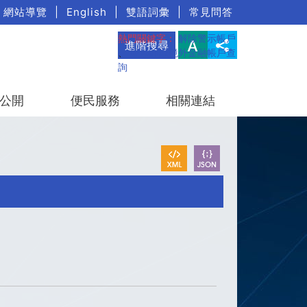
網站導覽
|
English
|
雙語詞彙
|
常見問答
熱門關鍵字：
解除警示帳戶
進階搜尋
、
疑涉詐欺境外金融帳戶查
詢
公開
便民服務
相關連結