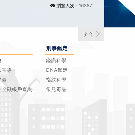
瀏覽人次：
16387
刑事鑑定
典
鑑識科學
法宣導
DNA鑑定
平臺
指紋科學
外金融帳戶查詢
常見毒品