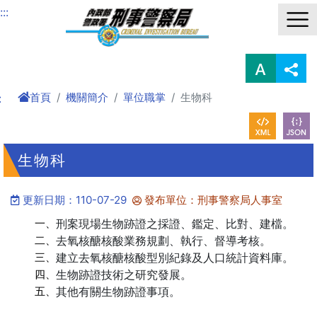
進入內容區塊
:::
首頁
機關簡介
單位職掌
生物科
:
生物科
更新日期：110-07-29
發布單位：刑事警察局人事室
一、
刑案現場生物跡證之採證、鑑定、比對、建檔。
二、
去氧核醣核酸業務規劃、執行、督導考核。
三、
建立去氧核醣核酸型別紀錄及人口統計資料庫。
四、
生物跡證技術之研究發展。
五、
其他有關生物跡證事項。