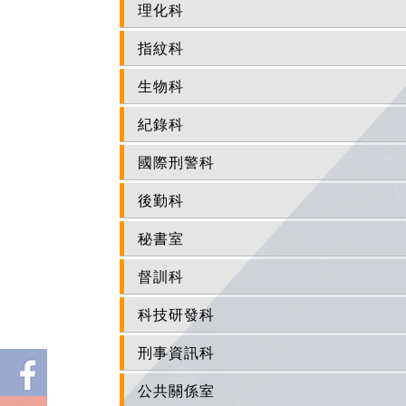
理化科
指紋科
生物科
紀錄科
國際刑警科
後勤科
秘書室
督訓科
科技研發科
刑事資訊科
公共關係室