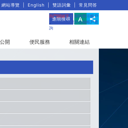
網站導覽
|
English
|
雙語詞彙
|
常見問答
熱門關鍵字：
解除警示帳戶
進階搜尋
、
疑涉詐欺境外金融帳戶查
詢
公開
便民服務
相關連結