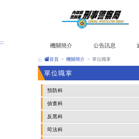
進入內容區塊
:::
機關簡介
公告訊息
首頁
機關簡介
單位職掌
:::
單位職掌
預防科
偵查科
反黑科
司法科