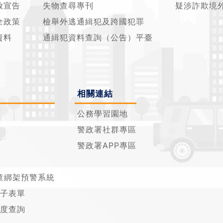
放宣告
失物查尋專刊
疑涉詐欺境
全政策
檢舉外逃通緝犯及跨國犯罪
資料
通緝犯資料查詢（公告）平臺
相關連結
公務學習園地
警政署社群專區
警政署APP專區
童綁架預警系統
子表單
度查詢