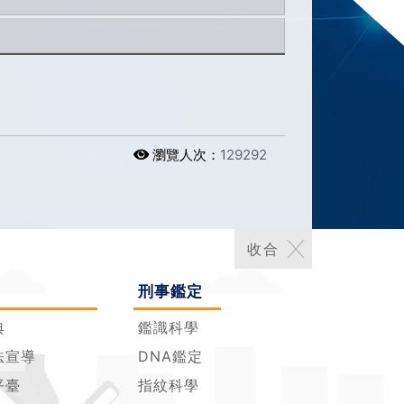
瀏覽人次：
129292
刑事鑑定
典
鑑識科學
法宣導
DNA鑑定
平臺
指紋科學