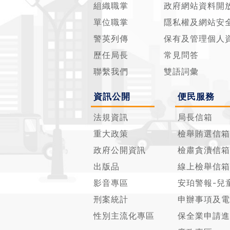
組織職掌
政府網站資料開
單位職掌
隱私權及網站安
警英列傳
保有及管理個人
歷任局長
常見問答
聯繫我們
雙語詞彙
資訊公開
便民服務
法規資訊
局長信箱
重大政策
檢舉賄選信箱
政府公開資訊
檢肅貪瀆信箱
出版品
線上檢舉信箱
影音專區
安珀警報-兒
刑案統計
申辦事項及電
性別主流化專區
保全業申請進