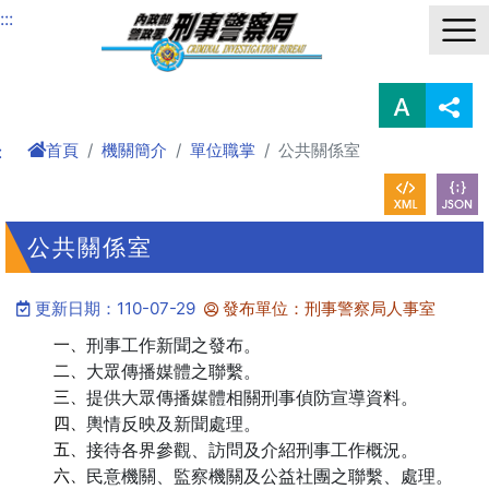
進入內容區塊
:::
首頁
機關簡介
單位職掌
公共關係室
:
公共關係室
更新日期：110-07-29
發布單位：刑事警察局人事室
一、
刑事工作新聞之發布。
二、
大眾傳播媒體之聯繫。
三、
提供大眾傳播媒體相關刑事偵防宣導資料。
四、
輿情反映及新聞處理。
五、
接待各界參觀、訪問及介紹刑事工作概況。
六、
民意機關、監察機關及公益社團之聯繫、處理。