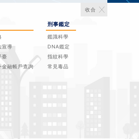
刑事鑑定
典
鑑識科學
法宣導
DNA鑑定
平臺
指紋科學
外金融帳戶查詢
常見毒品