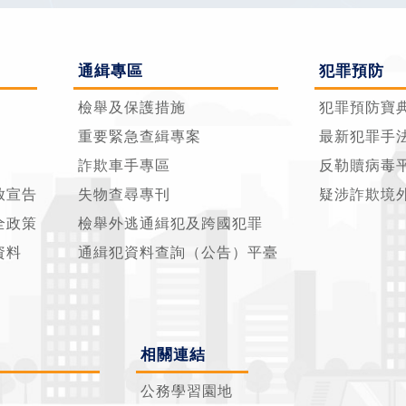
通緝專區
犯罪預防
檢舉及保護措施
犯罪預防寶
重要緊急查緝專案
最新犯罪手
詐欺車手專區
反勒贖病毒
放宣告
失物查尋專刊
疑涉詐欺境
全政策
檢舉外逃通緝犯及跨國犯罪
資料
通緝犯資料查詢（公告）平臺
相關連結
公務學習園地