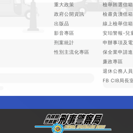
重大政策
檢舉賄選信箱
政府公開資訊
檢肅貪瀆信箱
出版品
線上檢舉信箱
影音專區
安珀警報-兒
刑案統計
申辦事項及電
性別主流化專區
保全業申請進
廉政專區
退休公務人員
FB CIB局長