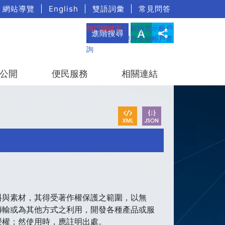
網站導覽
|
English
|
雙語詞彙
|
常見問答
熱門關鍵字：
解除警示帳戶
進階搜尋
、
疑涉詐欺境外金融帳戶查
詢
公開
便民服務
相關連結
與素材，其得受著作權保護之範圍，以無
傳輸或為其他方式之利用，開發各種產品或服
授權；然使用時，應註明出處。