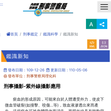
進入內容區塊
:::
首頁
刑事鑑定
鑑識科學
鑑識新知
:
鑑識新知
發布日期：109-12-26
更新日期：110-05-06
發布單位：刑事警察局理化科
刑事攝影-紫外線攝影應用
瘀血的形成原因，可能來自於人體遭受外力，使皮下
微血管破裂(如撞擊、咬傷…等)，致血液滲透出來而產