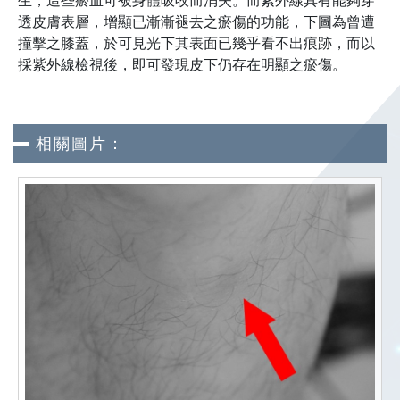
生，這些瘀血可被身體吸收而消失。而紫外線具有能夠穿
透皮膚表層，增顯已漸漸褪去之瘀傷的功能，下圖為曾遭
撞擊之膝蓋，於可見光下其表面已幾乎看不出痕跡，而以
採紫外線檢視後，即可發現皮下仍存在明顯之瘀傷。
相關圖片：