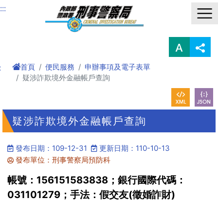
進入內容區塊
:::
首頁
便民服務
申辦事項及電子表單
:
疑涉詐欺境外金融帳戶查詢
疑涉詐欺境外金融帳戶查詢
發布日期：109-12-31
更新日期：110-10-13
發布單位：刑事警察局預防科
帳號：156151583838；銀行國際代碼：
031101279；手法：假交友(徵婚詐財)