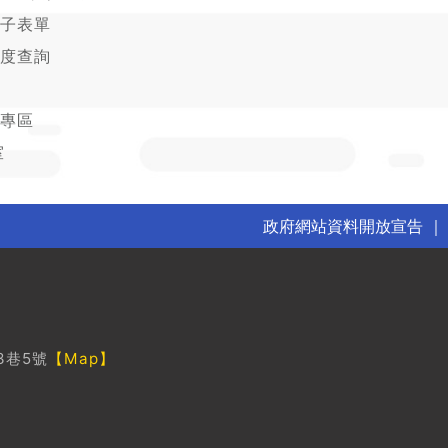
子表單
度查詢
專區
室
政府網站資料開放宣告
3巷5號
【Map】