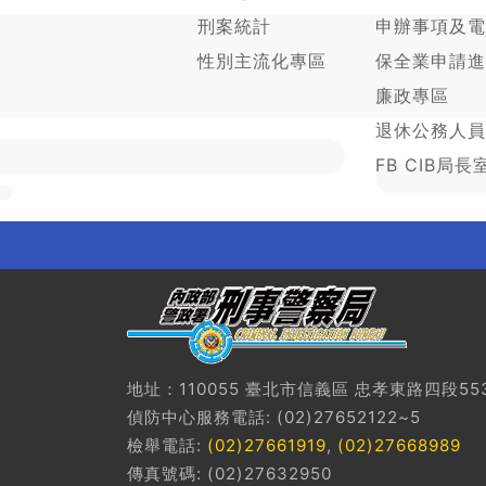
刑案統計
申辦事項及電
性別主流化專區
保全業申請進
廉政專區
退休公務人員
FB CIB局長
地址：110055 臺北市信義區 忠孝東路四段55
偵防中心服務電話: (02)27652122~5
檢舉電話:
(02)27661919
,
(02)27668989
傳真號碼: (02)27632950