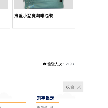
淺藍小惡魔咖啡包裝
瀏覽人次：
2198
刑事鑑定
典
鑑識科學