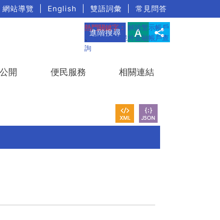
網站導覽
|
English
|
雙語詞彙
|
常見問答
熱門關鍵字：
解除警示帳戶
進階搜尋
、
疑涉詐欺境外金融帳戶查
詢
公開
便民服務
相關連結