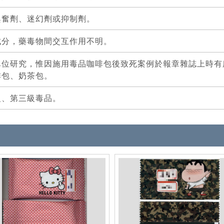
興奮劑、迷幻劑或抑制劑。
成分，藥毒物間交互作用不明。
單位研究，惟因施用毒品咖啡包後致死案例於報章雜誌上時有
啡包、奶茶包。
級、第三級毒品。