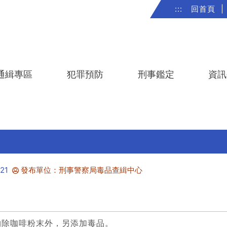
:::
回首頁
|
通緝專區
犯罪預防
刑事鑑定
資訊
21
發布單位：刑事警察局毒品查緝中心
物除咖啡粉末外，另添加毒品。