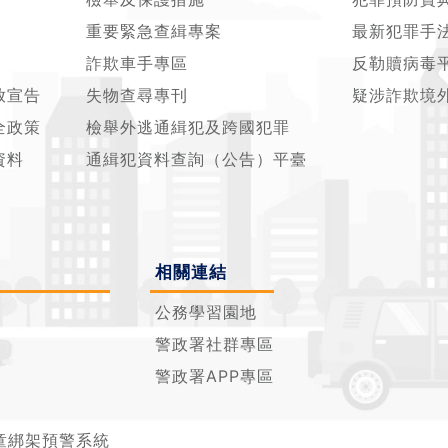
重要緊急查緝專案
最新犯罪手
詐欺車手專區
反勒贖病毒
放宣告
失物查尋專刊
疑涉詐欺境
全政策
檢舉外逃通緝犯及跨國犯罪
資料
通緝犯資料查詢（公告）平臺
相關連結
公務學習園地
警政署社群專區
警政署APP專區
童綁架預警系統