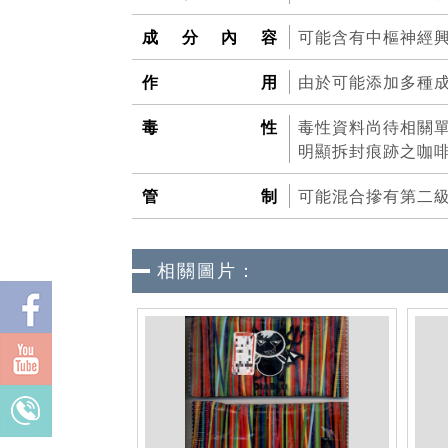
成分內容
可能含有中樞神經
作用
由於可能添加多種
毒性
毒性資料尚待相關
明顯拆封痕跡之咖
管制
可能混合摻有第二
相關圖片：