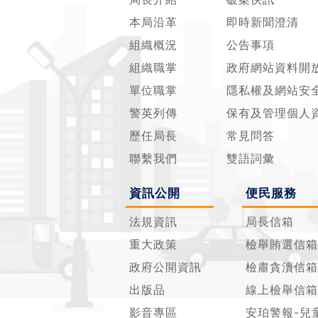
本局沿革
即時新聞澄清
組織概況
公告事項
組織職掌
政府網站資料開
單位職掌
隱私權及網站安
警英列傳
保有及管理個人
歷任局長
常見問答
聯繫我們
雙語詞彙
資訊公開
便民服務
法規資訊
局長信箱
重大政策
檢舉賄選信箱
政府公開資訊
檢肅貪瀆信箱
出版品
線上檢舉信箱
影音專區
安珀警報-兒