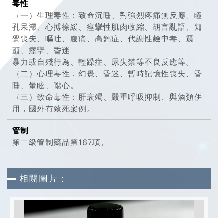
毒性
（一）生理毒性：致命沉睡、對強烈疼痛無反應、瞳
孔呆滯、心搏徐緩、痙攣性肌肉收縮、胡言亂語、知
覺喪失、嘔吐、腹痛、高鈣症、代謝性鹼中毒、震
顫、痙攣、昏迷
暴力或自殘行為、輕躁症、尿失禁等不良反應等。
（二）心理毒性：幻覺、昏迷、暫時記憶性喪失、昏
睡、暈眩、噁心。
（三）致命毒性：肝衰竭、嚴重呼吸抑制、與酒類併
用，國外有致死案例。
管制
第二級管制藥品第167項。
相關圖片：