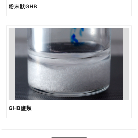
粉末狀GHB
GHB鹽類